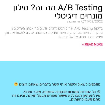
A/B Testing מה זה? מילון
מונחים דיגיטלי
11/02/2022
אין תגובות
בדיקת A/B Testing איך מותגים גדולים יודעים מה אנחנו מעדיפים?
מחקר..תוצאות …מחקר…תוצאות..ומחקר. גם אנחנו יכולים לעשות את זה,
ואפילו זה די פשוט אז אל תיבהלו.
READ MORE »
מוזמנים לשאול וליצור איתי קשר בדברים שאתם רוצים
© כל הזכויות שמורות לנקודה שיווקית, מאור זפרני.
אין להעתיק תוכן ללא אישור מפורש מבעל האתר, וביננו זה
סתם מעפן להעתיק…